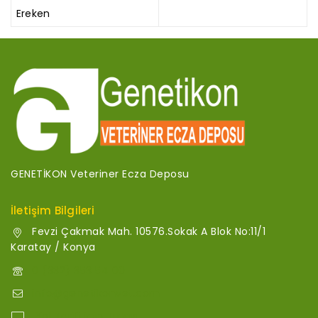
Ereken
GENETİKON Veteriner Ecza Deposu
İletişim Bilgileri
Fevzi Çakmak Mah. 10576.Sokak A Blok No:11/1
Karatay / Konya
0 (332) 353 54 00
info@genetikonvet.com
Yol Tarifi için Tıklayı