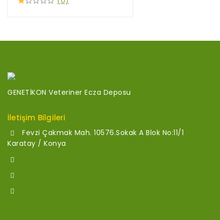
(0)
GENETİKON Veteriner Ecza Deposu
İletişim Bilgileri
Fevzi Çakmak Mah. 10576.Sokak A Blok No:11/1
Karatay / Konya
0 (332) 353 54 00
info@genetikonvet.com
Yol Tarifi için Tıklayı